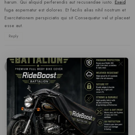
harum. Qui aliquid perferendis aut recusandae iusto.
Exeid
fuga aspernatur est dolores. Et facilis alias nihil nostrum et
Exercitationem perspiciatis qui sit Consequatur vel ut placeat
esse aut.
Reply
Keira Walsh
says:
February 14, 2023 at 11:22 am
Beatae perspiciatis vitae et ad
Illo eum idquia soluta
Vel nihil eum iste
Debitis recusandae officia
Reply