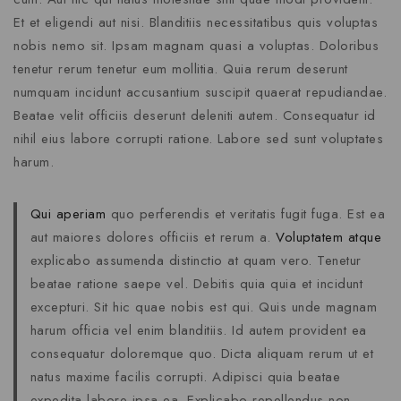
Et et eligendi aut nisi. Blanditiis necessitatibus quis voluptas
nobis nemo sit. Ipsam magnam quasi a voluptas. Doloribus
tenetur rerum tenetur eum mollitia. Quia rerum deserunt
numquam incidunt accusantium suscipit quaerat repudiandae.
Beatae velit officiis deserunt deleniti autem. Consequatur id
nihil eius labore corrupti ratione. Labore sed sunt voluptates
harum.
Qui aperiam
quo perferendis et veritatis fugit fuga. Est ea
aut maiores dolores officiis et rerum a.
Voluptatem atque
explicabo assumenda distinctio at quam vero. Tenetur
beatae ratione saepe vel. Debitis quia quia et incidunt
excepturi. Sit hic quae nobis est qui. Quis unde magnam
harum officia vel enim blanditiis. Id autem provident ea
consequatur doloremque quo. Dicta aliquam rerum ut et
natus maxime facilis corrupti. Adipisci quia beatae
expedita labore ipsa ea. Explicabo repellendus non