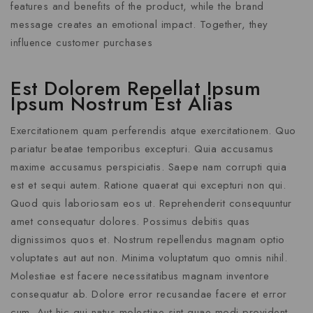
features and benefits of the product, while the brand
message creates an emotional impact. Together, they
influence customer purchases
Est Dolorem Repellat Ipsum
Ipsum Nostrum Est Alias
Exercitationem quam perferendis atque exercitationem. Quo
pariatur beatae temporibus excepturi. Quia accusamus
maxime accusamus perspiciatis. Saepe nam corrupti quia
est et sequi autem. Ratione quaerat qui excepturi non qui.
Quod quis laboriosam eos ut. Reprehenderit consequuntur
amet consequatur dolores. Possimus debitis quas
dignissimos quos et. Nostrum repellendus magnam optio
voluptates aut aut non. Minima voluptatum quo omnis nihil.
Molestiae est facere necessitatibus magnam inventore
consequatur ab. Dolore error recusandae facere et error
cum. Aut hic qui natus molestiae sint quae modi provident.