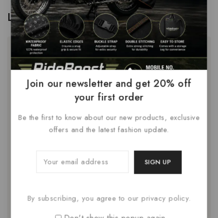
Leave a Reply
Your email address will not be published.
Required fields are
marked
*
Comment
*
Join our newsletter and get 20% off
your first order
Be the first to know about our new products, exclusive
offers and the latest fashion update.
Name
*
By subscribing, you agree to our privacy policy.
Don't show this popup again