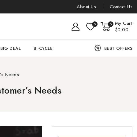
About Us
Contact Us
My Cart
0
0
$0.00
BIG DEAL
BI-CYCLE
BEST OFFERS
r’s Needs
stomer’s Needs