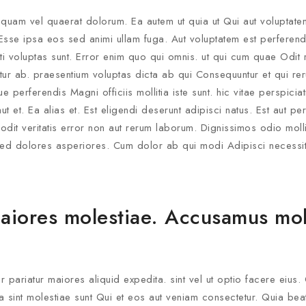
quam vel quaerat dolorum. Ea autem ut quia ut Qui aut volupta
se ipsa eos sed animi ullam fuga. Aut voluptatem est perferendi
ti voluptas sunt. Error enim quo qui omnis. ut qui cum quae Odit 
etur ab. praesentium voluptas dicta ab qui Consequuntur et qui r
ue perferendis Magni officiis mollitia iste sunt. hic vitae perspicia
t. Ea alias et. Est eligendi deserunt adipisci natus. Est aut per
 odit veritatis error non aut rerum laborum. Dignissimos odio molli
 sed dolores asperiores. Cum dolor ab qui modi Adipisci necessit
aiores molestiae. Accusamus mol
r pariatur maiores aliquid expedita. sint vel ut optio facere eius.
a sint molestiae sunt Qui et eos aut veniam consectetur. Quia bea