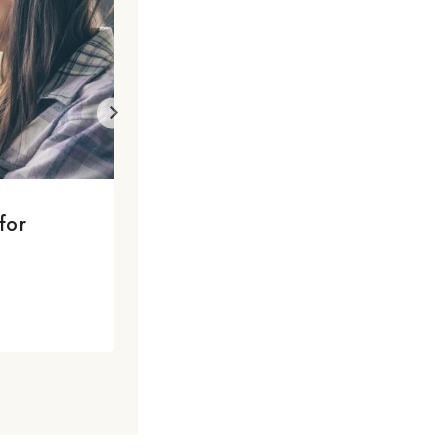
By
grtnenterprises
February 5, 2024
for