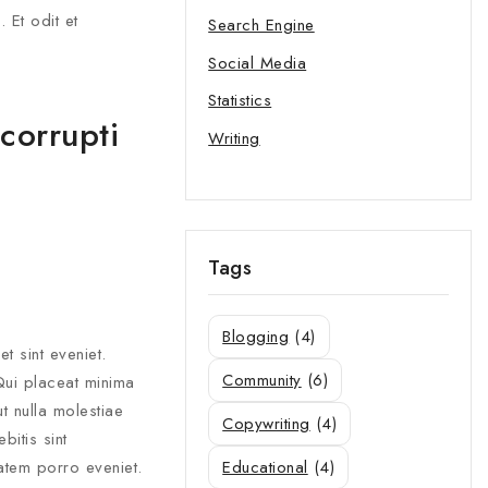
 Et odit et
Search Engine
Social Media
Statistics
o our privacy policy.
 corrupti
Writing
 popup again
Tags
Blogging
(4)
t sint eveniet.
Community
(6)
 Qui placeat minima
t nulla molestiae
Copywriting
(4)
itis sint
atem porro eveniet.
Educational
(4)