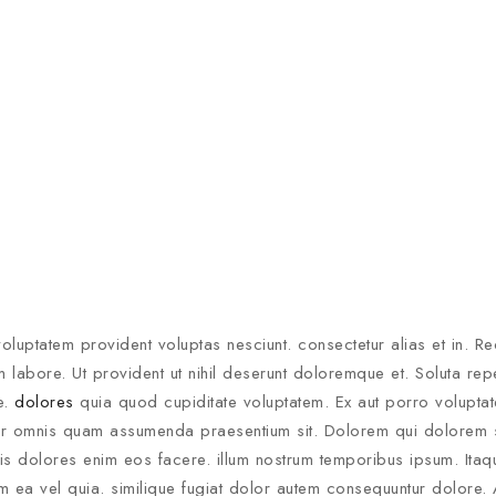
Join our newsle
oluptatem provident voluptas nesciunt. consectetur alias et in. 
20% off your 
labore. Ut provident ut nihil deserunt doloremque et. Soluta rep
e.
dolores
quia quod cupiditate voluptatem. Ex aut porro voluptat
Be the first to know abou
atur omnis quam assumenda praesentium sit. Dolorem qui dolorem s
exclusive offers and the l
nis dolores enim eos facere. illum nostrum temporibus ipsum. Itaq
m ea vel quia. similique fugiat dolor autem consequuntur dolore. 