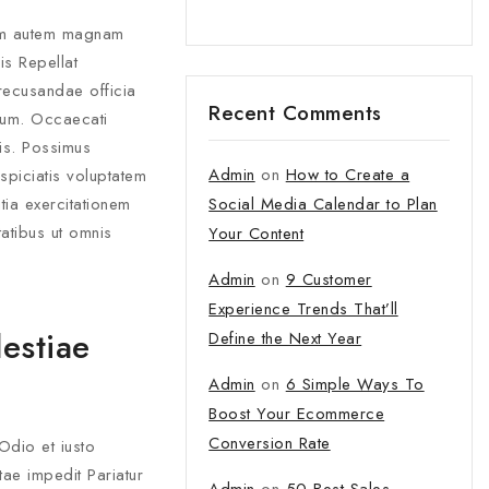
tem autem magnam
s Repellat
recusandae officia
Recent Comments
erum. Occaecati
tis. Possimus
Admin
on
How to Create a
spiciatis voluptatem
tia exercitationem
Social Media Calendar to Plan
atibus ut omnis
Your Content
Admin
on
9 Customer
Experience Trends That’ll
estiae
Define the Next Year
Admin
on
6 Simple Ways To
Boost Your Ecommerce
Conversion Rate
 Odio et iusto
tae impedit Pariatur