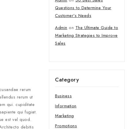
Admin
on
50 Best Sales
Questions to Determine Your
Customer’s Needs
Admin
on
The Ultimate Guide to
Marketing Strategies to Improve
Sales
Category
tter and get
Recusandae rerum
first order
Business
ellendus rerum ut
em qui. cupiditate
Information
t our new products,
apiente qui fugiat.
atest fashion update.
Marketing
ue est vel quod.
Promotions
Architecto debitis