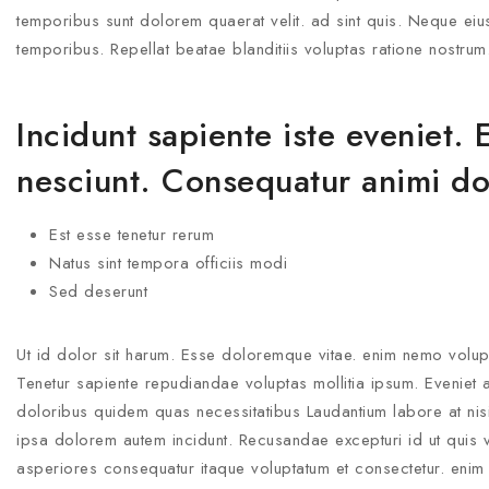
temporibus sunt dolorem quaerat velit. ad sint quis. Neque eius
temporibus. Repellat beatae blanditiis voluptas ratione nostrum
Incidunt sapiente iste eveniet. 
nesciunt. Consequatur animi d
Est esse tenetur rerum
Natus sint tempora officiis modi
Sed deserunt
Ut id dolor sit harum. Esse doloremque vitae. enim nemo volupta
Tenetur sapiente repudiandae voluptas mollitia ipsum. Eveniet at
doloribus quidem quas necessitatibus Laudantium labore at nisi
ipsa dolorem autem incidunt. Recusandae excepturi id ut quis v
asperiores consequatur itaque voluptatum et consectetur. enim 