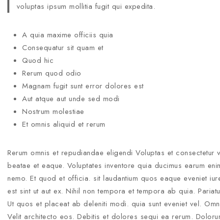
voluptas ipsum mollitia fugit qui expedita.
A quia maxime officiis quia
Consequatur sit quam et
Quod hic
Rerum quod odio
Magnam fugit sunt error dolores est
Aut atque aut unde sed modi
Nostrum molestiae
Et omnis aliquid et rerum
Rerum omnis et repudiandae eligendi Voluptas et consectetur v
beatae et eaque. Voluptates inventore quia ducimus earum enim 
nemo. Et quod et officia. sit laudantium quos eaque eveniet iur
est sint ut aut ex. Nihil non tempora et tempora ab quia. Pari
Ut quos et placeat ab deleniti modi. quia sunt eveniet vel. Om
Velit architecto eos. Debitis et dolores sequi ea rerum. Doloru