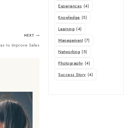
Experiences
(4)
Knowledge
(5)
Learning
(4)
NEXT
Management
(7)
ies to Improve Sales
Networking
(5)
Photography
(4)
Success Story
(4)
The Ultimate Guide to Mark
Strategies to Improve Sales