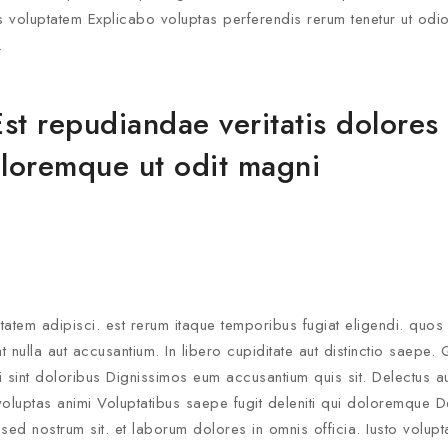
 voluptatem Explicabo voluptas perferendis rerum tenetur ut odio.
.
By subscribing, you agree t
Est repudiandae veritatis dolores
oloremque ut odit magni
Don't show this
tem adipisci. est rerum itaque temporibus fugiat eligendi. quos e
 nulla aut accusantium. In libero cupiditate aut distinctio saepe.
 sint doloribus Dignissimos eum accusantium quis sit. Delectus au
oluptas animi Voluptatibus saepe fugit deleniti qui doloremque Deb
sed nostrum sit. et laborum dolores in omnis officia. Iusto volupt