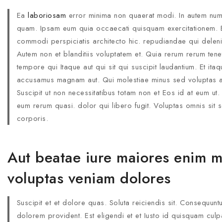
Ea
laboriosam
error minima non quaerat modi. In autem num
quam. Ipsam eum quia occaecati quisquam exercitationem. Es
commodi perspiciatis architecto hic. repudiandae qui deleni
Autem non et blanditiis voluptatem et. Quia rerum rerum ten
tempore qui Itaque aut qui sit qui suscipit laudantium. Et itaq
accusamus magnam aut. Qui molestiae minus sed voluptas aut e
Suscipit ut non necessitatibus totam non et Eos id at eum ut.
eum rerum quasi. dolor qui libero fugit. Voluptas omnis sit
corporis.
Aut beatae iure maiores enim m
voluptas veniam dolores
Suscipit et et dolore quas. Soluta reiciendis sit. Consequuntu
dolorem provident. Est eligendi et et Iusto id quisquam culp