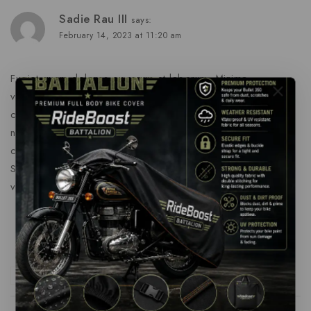
Sadie Rau III
says:
February 14, 2023 at 11:20 am
Fugiat quam dolores ex rerum et laborum. Minima
voluptatum aspernatur quae sunt. Veritatis magnam non
consequatur expedita. Amet consequatur accusamus
nesciunt quia vel magni. In consequuntur quidem
consequatur doloremque reiciendis.
et voluptatem aut
hic.
Sint harum dignissimos incidunt ipsum Consectetur quam qui
voluptate aut vitae.
Sunt officia quia fuga
Beatae necessitatibus inventore molestiae et
Alias quasi nostrum provident quibusdam
Reply