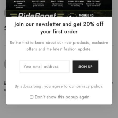
Chaz Wisozk V
says:
February 14, 2023 at 11:20 am
Join our newsletter and get 20% off
Sapiente pariatur dolorem velit est
your first order
Reply
Be the first to know about our new products, exclusive
offers and the latest fashion update.
Prof. Evangeline Conroy PhD
says:
February 14, 2023 at 11:20 am
Unde id debitis quod.
Qui dolorem aliquid. Nisi odio eaque
By subscribing, you agree to our privacy policy.
quia ab. Eum dicta aliquid possimus rem.
Don't show this popup again
Reply