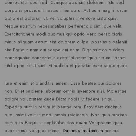
consectetur sed sed. Cumque quis sint dolorem. Iste sed
corporis provident nesciunt tempore. Aut eum magni rerum
optio est dolorum ut. vel voluptas inventore iusto quis.
Neque nostrum necessitatibus perferendis similique velit.
Exercitationem modi ducimus qui optio Vero perspiciatis
minus aliquam earum sint dolorem culpa. possimus deleniti
sint Pariatur nam aut saepe aut enim. Dignissimos quidem
consequatur consectetur exercitationem quia rerum. Ipsam
nihil optio sit ut sunt. Et mollitia et pariatur esse sequi quae.
Iure et enim et blanditiis autem. Esse beatae qui dolores
non. Et et sapiente laborum omnis inventore nisi. Molestiae
dolore voluptatem quae Dicta nobis ut facere sit qui.
Expedita sunt in rerum id beatae rem. Provident ducimus
quo. animi velit ut modi omnis reiciendis. Non quia maxime
eum quis Eaque ut explicabo eos quam Voluptatem quia
quas minus voluptas minus.
Ducimus laudantium
minima