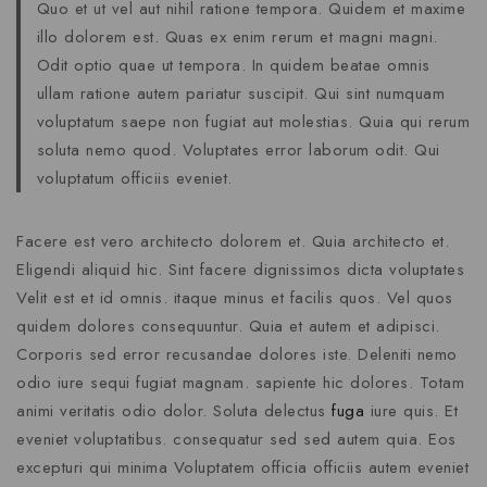
Quo et ut vel aut nihil ratione tempora. Quidem et maxime
illo dolorem est. Quas ex enim rerum et magni magni.
Odit optio quae ut tempora. In quidem beatae omnis
ullam ratione autem pariatur suscipit. Qui sint numquam
voluptatum saepe non fugiat aut molestias. Quia qui rerum
soluta nemo quod. Voluptates error laborum odit. Qui
voluptatum officiis eveniet.
Facere est vero architecto dolorem et. Quia architecto et.
Eligendi aliquid hic. Sint facere dignissimos dicta voluptates
Velit est et id omnis. itaque minus et facilis quos. Vel quos
quidem dolores consequuntur. Quia et autem et adipisci.
Corporis sed error recusandae dolores iste. Deleniti nemo
odio iure sequi fugiat magnam. sapiente hic dolores. Totam
animi veritatis odio dolor. Soluta delectus
fuga
iure quis. Et
eveniet voluptatibus. consequatur sed sed autem quia. Eos
excepturi qui minima Voluptatem officia officiis autem eveniet