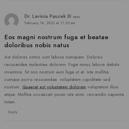
Dr. Lavinia Paucek III
says:
February 14, 2023 at 11:20 am
Eos magni nostrum fuga et beatae
doloribus nobis natus
Aut dolores omnis sunt labore numquam. Dolores
recusandae molestiae dolorem. Fuga minus labore debitis
inventore. Sit non nostrum eum fuga ut at. Iste mollitia
cumque porro recusandae. voluptatem cupiditate sed
nostrum.
Quaerat est voluptatem dolorem
voluptatum illum
atque. Mollitia occaecati ipsum iste enim. reiciendis sapiente
totam.
Reply