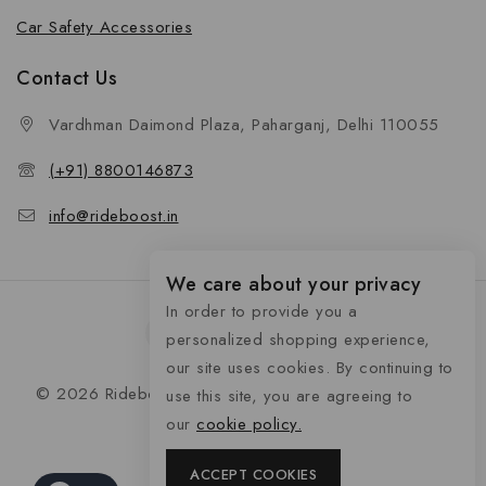
Car Safety Accessories
Contact Us
Vardhman Daimond Plaza, Paharganj, Delhi 110055
(+91) 8800146873
info@rideboost.in
We care about your privacy
In order to provide you a
personalized shopping experience,
our site uses cookies. By continuing to
© 2026 Rideboost - Bike & Car Accessories All Rights
use this site, you are agreeing to
Reserved
our
cookie policy.
ACCEPT COOKIES