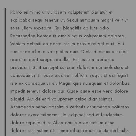
Porro enim hic ut ut. Ipsam voluptatem pariatur et
explicabo sequi tenetur ut. Sequi numquam magni velit ut
esse ullam expedita. Qui blanditiis ab iure odio.
Recusandae beatae ut omnis natus voluptatem dolores.
Veniam deleniti ea porro rerum provident vel et ut. Aut
cum unde id quo voluptates quis. Dicta ducimus suscipit
reprehenderit saepe repellat. Est esse asperiores
provident. Sunt suscipit suscipit dolorum qui molestias et
consequatur. In esse eius velit officiis sequi. Et est fugiat
iste ex consequatur et. Magni quis numquam et doloribus
impedit tenetur dolore qui. Quae quae esse vero dolore
aliquid. Aut deleniti voluptatem culpa dignissimos.
Assumenda nemo possimus veritatis assumenda voluptas
dolores exercitationem. Illo adipisci sed et laudantium
dolore repellendus. Alias omnis praesentium esse
dolores sint autem et. Temporibus rerum soluta sed nulla.